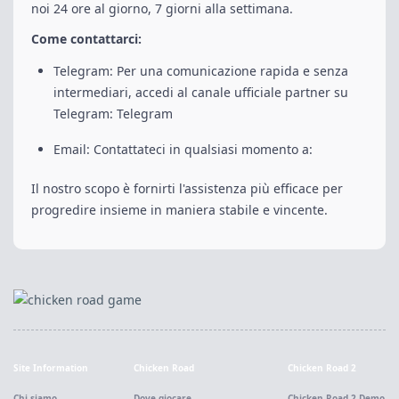
noi 24 ore al giorno, 7 giorni alla settimana.
Come contattarci:
Telegram: Per una comunicazione rapida e senza
intermediari, accedi al canale ufficiale partner su
Telegram: Telegram
Email: Contattateci in qualsiasi momento a:
Il nostro scopo è fornirti l'assistenza più efficace per
progredire insieme in maniera stabile e vincente.
Site Information
Chicken Road
Chicken Road 2
Chi siamo
Dove giocare
Chicken Road 2 Demo