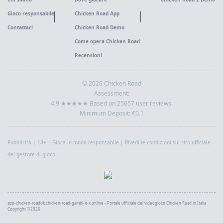
Gioco responsabile
Chicken Road App
Contattaci
Chicken Road Demo
Come opera Chicken Road
Recensioni
© 2026 Chicken Road
Assessment:
4.9 ★★★★★ Based on 25657 user reviews.
Minimum Deposit: €0.1
Pubblicità | 18+ | Gioca in modo responsabile | Rivedi le condizioni sul sito ufficiale
del gestore di gioco
app-chicken-roaddk.chicken-road-gambl-it-x.online - Portale ufficiale del videogioco Chicken Road in Italia.
Copyright ©2026